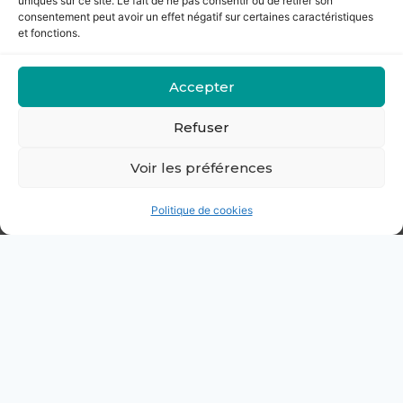
uniques sur ce site. Le fait de ne pas consentir ou de retirer son
consentement peut avoir un effet négatif sur certaines caractéristiques
et fonctions.
Accepter
Notre équipe clinico -
Refuser
biologique
Voir les préférences
Politique de cookies
Dr. Alice FRAISSINET
Dr. Julie ROSET
Gynécologue
Biologiste